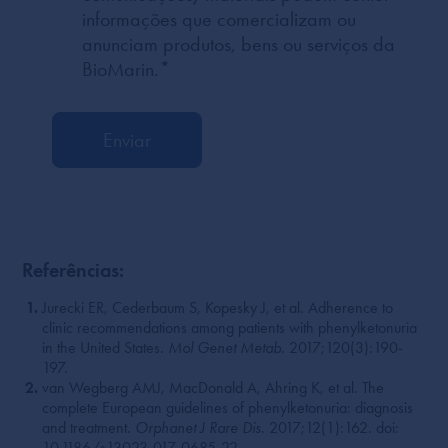
informações que comercializam ou
anunciam produtos, bens ou serviços da
BioMarin.
*
Referências:
Jurecki ER, Cederbaum S, Kopesky J, et al. Adherence to
clinic recommendations among patients with phenylketonuria
in the United States
. Mol Genet Metab
. 2017;120(3):190-
197.
van Wegberg AMJ, MacDonald A, Ahring K, et al. The
complete European guidelines of phenylketonuria: diagnosis
and treatment.
Orphanet J Rare Dis
. 2017;12(1):162. doi:
10.1186/s13023-017-0685-22.