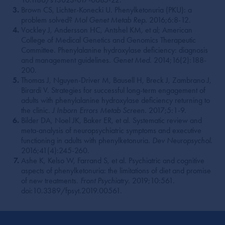
Brown CS, Lichter-Konecki U. Phenylketonuria (PKU): a
problem solved?
Mol Genet Metab Rep
. 2016;6:8-12.
Vockley J, Andersson HC, Antshel KM, et al; American
College of Medical Genetics and Genomics Therapeutic
Committee. Phenylalanine hydroxylase deficiency: diagnosis
and management guidelines.
Genet Med
. 2014;16(2):188-
200.
Thomas J, Nguyen-Driver M, Bausell H, Breck J, Zambrano J,
Birardi V. Strategies for successful long-term engagement of
adults with phenylalanine hydroxylase deficiency returning to
the clinic.
J Inborn Errors Metab Screen
. 2017;5:1-9.
Bilder DA, Noel JK, Baker ER, et al. Systematic review and
meta-analysis of neuropsychiatric symptoms and executive
functioning in adults with phenylketonuria.
Dev Neuropsychol
.
2016;41(4):245-260.
Ashe K, Kelso W, Farrand S, et al. Psychiatric and cognitive
aspects of phenylketonuria: the limitations of diet and promise
of new treatments.
Front Psychiatry
. 2019;10:561.
doi:10.3389/fpsyt.2019.00561.