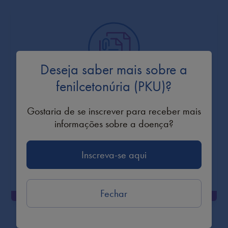
Deseja saber mais sobre a
fenilcetonúria (PKU)?
Conheça suas opções de
Gostaria de se inscrever para receber mais
controle da PKU
informações sobre a doença?
Inscreva-se aqui
Explorar
Fechar