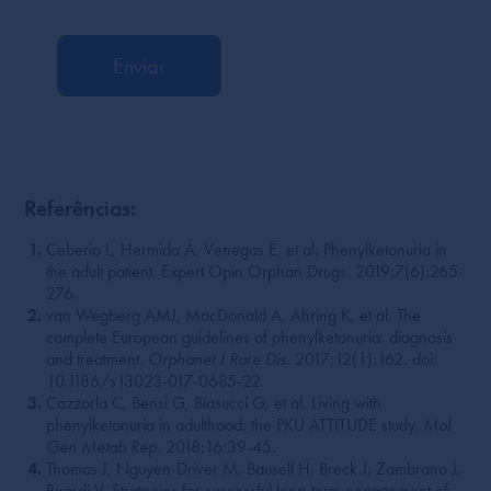
Referências:
Ceberio L, Hermida Á, Venegas E, et al. Phenylketonuria in
the adult patient. Expert Opin Orphan Drugs. 2019;7(6):265-
276.
van Wegberg AMJ, MacDonald A, Ahring K, et al. The
complete European guidelines of phenylketonuria: diagnosis
and treatment.
Orphanet J Rare Dis
. 2017;12(1):162. doi:
10.1186/s13023-017-0685-22.
Cazzorla C, Bensi G, Biasucci G, et al. Living with
phenylketonuria in adulthood: the PKU ATTITUDE study.
Mol
Gen Metab Rep
. 2018;16:39-45.
Thomas J, Nguyen-Driver M, Bausell H, Breck J, Zambrano J,
Birardi V. Strategies for successful long-term engagement of