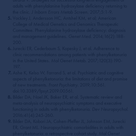
adults with phenylalanine hydroxylase deficiency returning to
the clinic.
J Inborn Errors Metab Screen
. 2017;5:1-9.
Vockley J, Andersson HC, Antshel KM, et al; American
College of Medical Genetics and Genomics Therapeutic
Committee. Phenylalanine hydroxylase deficiency: diagnosis
and management guidelines.
Genet Med
. 2014;16(2):188-
200.
Jurecki ER, Cederbaum S, Kopesky J, et al. Adherence to
clinic recommendations among patients with phenylketonuria
in the United States.
Mol Genet Metab
. 2017;120(3):190-
197.
Ashe K, Kelso W, Farrand S, et al. Psychiatric and cognitive
aspects of phenylketonuria: the limitations of diet and promise
of new treatments.
Front Psychiatry
. 2019;10:561.
doi:10.3389/fpsyt.2019.00561.
Bilder DA, Noel JK, Baker ER, et al. Systematic review and
meta-analysis of neuropsychiatric symptoms and executive
functioning in adults with phenylketonuria.
Dev Neuropsychol
.
2016;41(4):245-260.
Bilder DA, Kobori JA, Cohen-Pfeffer JL, Johnson EM, Jurecki
ER, Grant ML. Neuropsychiatric comorbidities in adults with
phenylketonuria: a retrospective cohort study.
Mol Genet