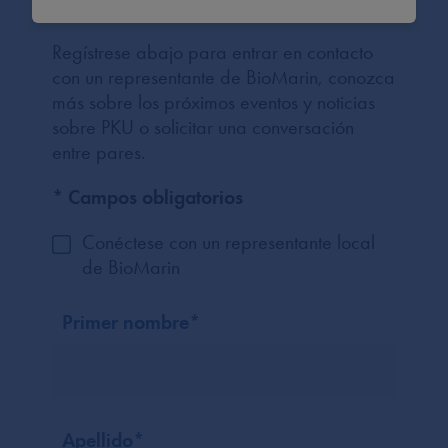
Regístrese abajo para entrar en contacto
con un representante de BioMarin, conozca
más sobre los próximos eventos y noticias
sobre PKU o solicitar una conversación
entre pares.
* Campos obligatorios
Conéctese con un representante local
de BioMarin
Primer nombre
*
Apellido
*