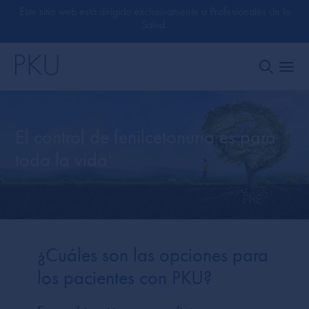
Este sitio web está dirigido exclusivamente a Profesionales de la
Salud.
El control de fenilcetonuria es para
toda la vida
1
¿Cuáles son las opciones para
los pacientes con PKU?