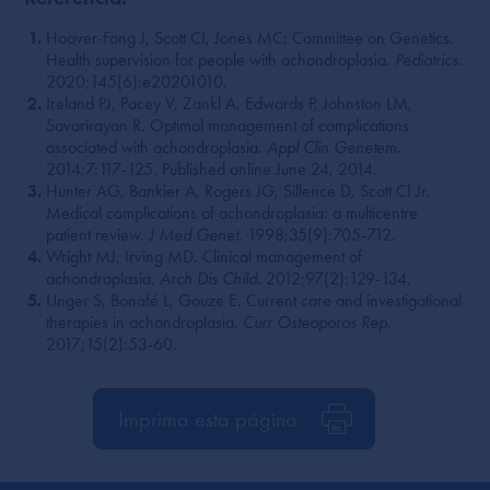
Hoover-Fong J, Scott CI, Jones MC; Committee on Genetics.
Health supervision for people with achondroplasia.
Pediatrics
.
2020;145(6):e20201010.
Ireland PJ, Pacey V, Zankl A, Edwards P, Johnston LM,
Savarirayan R. Optimal management of complications
associated with achondroplasia.
Appl Clin Genet
em.
2014;7:117-125. Published online June 24, 2014.
Hunter AG, Bankier A, Rogers JG, Sillence D, Scott CI Jr.
Medical complications of achondroplasia: a multicentre
patient review.
J Med Genet
. 1998;35(9):705-712.
Wright MJ, Irving MD. Clinical management of
achondroplasia.
Arch Dis Child
. 2012;97(2):129-134.
Unger S, Bonafé L, Gouze E. Current care and investigational
therapies in achondroplasia.
Curr Osteoporos Rep
.
2017;15(2):53-60.
Imprima esta página