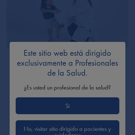
Este sitio web está dirigido
exclusivamente a Profesionales
Manejo de la acondroplasia
de la Salud.
Los proveedores de atención primaria
¿Es usted un profesional de la salud?
pueden ayudar a coordinar un enfoque
multidisciplinario de la atención
Si
Más información acerca del manejo
de la acondroplasia
No, visitar sitio dirigido a pacientes y
cuidadores