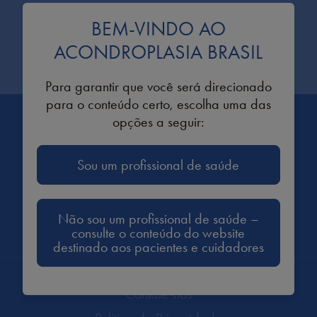
Estou autorizado a enviar
BEM-VINDO AO
informações em nome de um
profissional da saúde.
ACONDROPLASIA BRASIL
Para garantir que você será direcionado
para o conteúdo certo, escolha uma das
opções a seguir:
Sou um profissional de saúde
ACESSE:
Não sou um profissional de saúde –
Conheça nosso Instagram
consulte o conteúdo do website
destinado aos pacientes e cuidadores
Contate-nos